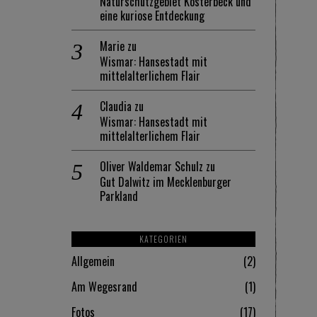
Naturschutzgebiet Kösterbeck und
eine kuriose Entdeckung
Marie
zu
Wismar: Hansestadt mit
mittelalterlichem Flair
Claudia
zu
Wismar: Hansestadt mit
mittelalterlichem Flair
Oliver Waldemar Schulz
zu
Gut Dalwitz im Mecklenburger
Parkland
KATEGORIEN
Allgemein
2
Am Wegesrand
1
Fotos
17