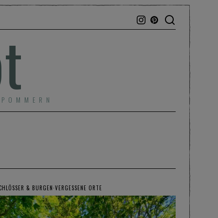
bt
RPOMMERN
CHLÖSSER & BURGEN
·
VERGESSENE ORTE
KUNST & 