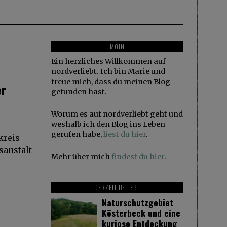
MOIN
Ein herzliches Willkommen auf
nordverliebt. Ich bin Marie und
freue mich, dass du meinen Blog
er
gefunden hast.
Worum es auf nordverliebt geht und
weshalb ich den Blog ins Leben
gerufen habe,
liest du hier
.
kreis
sanstalt
Mehr über mich
findest du hier
.
DERZEIT BELIEBT
Naturschutzgebiet
Kösterbeck und eine
kuriose Entdeckung