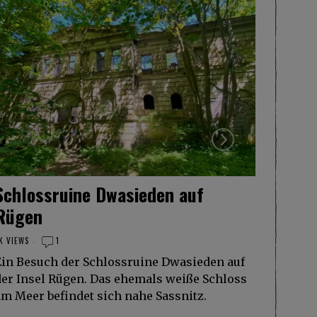
Schlossruine Dwasieden auf
Bucht
Rügen
Mart
K VIEWS
1
3.7K VIEW
Ein Besuch der Schlossruine Dwasieden auf
Eine B
der Insel Rügen. Das ehemals weiße Schloss
in Me
am Meer befindet sich nahe Sassnitz.