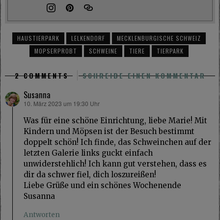
HAUSTIERPARK
LELKENDORF
MECKLENBURGISCHE SCHWEIZ
MOPSERPROBT
SCHWEINE
TIERE
TIERPARK
2 COMMENTS
SCHREIBE EINEN KOMMENTAR
Susanna
10. März 2023 um 19:30 Uhr
sagt:
Was für eine schöne Einrichtung, liebe Marie! Mit
Kindern und Möpsen ist der Besuch bestimmt
doppelt schön! Ich finde, das Schweinchen auf der
letzten Galerie links guckt einfach
unwiderstehlich! Ich kann gut verstehen, dass es
dir da schwer fiel, dich loszureißen!
Liebe Grüße und ein schönes Wochenende
Susanna
Antworten