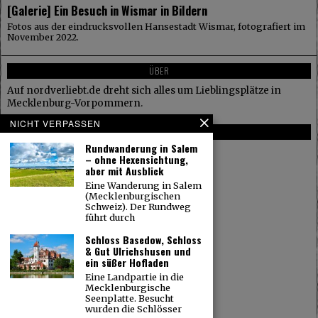
[Galerie] Ein Besuch in Wismar in Bildern
Fotos aus der eindrucksvollen Hansestadt Wismar, fotografiert im
November 2022.
ÜBER
Auf nordverliebt.de dreht sich alles um Lieblingsplätze in
Mecklenburg-Vorpommern.
NICHT VERPASSEN
WICHTIGES
Rundwanderung in Salem
Datenschutzerklärung
– ohne Hexensichtung,
aber mit Ausblick
Impressum
Eine Wanderung in Salem
(Mecklenburgischen
Schweiz). Der Rundweg
führt durch
Schloss Basedow, Schloss
& Gut Ulrichshusen und
ein süßer Hofladen
Eine Landpartie in die
Mecklenburgische
Seenplatte. Besucht
wurden die Schlösser