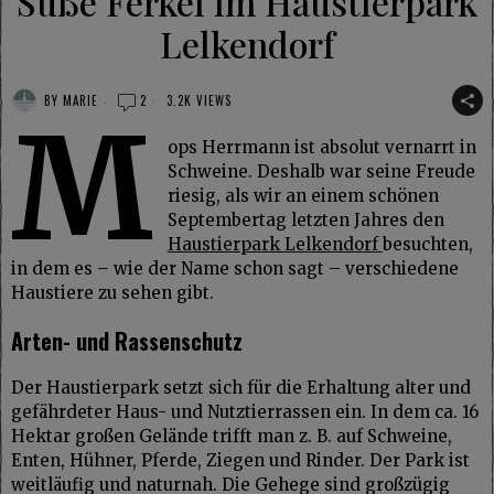
Süße Ferkel im Haustierpark
Lelkendorf
BY
MARIE
2
3.2K VIEWS
M
ops Herrmann ist absolut vernarrt in
Schweine. Deshalb war seine Freude
riesig, als wir an einem schönen
Septembertag letzten Jahres den
Haustierpark Lelkendorf
besuchten,
in dem es – wie der Name schon sagt – verschiedene
Haustiere zu sehen gibt.
Arten- und Rassenschutz
Der Haustierpark setzt sich für die Erhaltung alter und
gefährdeter Haus- und Nutztierrassen ein. In dem ca. 16
Hektar großen Gelände trifft man z. B. auf Schweine,
Enten, Hühner, Pferde, Ziegen und Rinder. Der Park ist
weitläufig und naturnah. Die Gehege sind großzügig