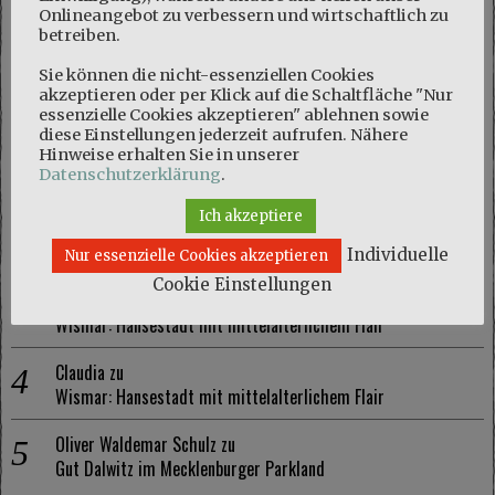
Onlineangebot zu verbessern und wirtschaftlich zu
betreiben.
Sie können die nicht-essenziellen Cookies
akzeptieren oder per Klick auf die Schaltfläche "Nur
NEUESTE KOMMENTARE
essenzielle Cookies akzeptieren" ablehnen sowie
diese Einstellungen jederzeit aufrufen. Nähere
Marie
zu
Hinweise erhalten Sie in unserer
Datenschutzerklärung
.
Naturschutzgebiet Kösterbeck und eine kuriose Entdeckung
Ich akzeptiere
Olaf Schmidt
zu
Naturschutzgebiet Kösterbeck und eine kuriose Entdeckung
Individuelle
Nur essenzielle Cookies akzeptieren
Cookie Einstellungen
Marie
zu
Wismar: Hansestadt mit mittelalterlichem Flair
Claudia
zu
Wismar: Hansestadt mit mittelalterlichem Flair
Oliver Waldemar Schulz
zu
Gut Dalwitz im Mecklenburger Parkland