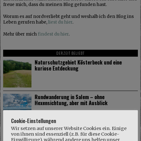
freue mich, dass du meinen Blog gefunden hast.
Worum es auf nordverliebt geht und weshalb ich den Blog ins
Leben gerufen habe,
liest du hier
.
Mehr über mich
findest du hier
.
DERZEIT BELIEBT
Naturschutzgebiet Kösterbeck und eine
kuriose Entdeckung
Rundwanderung in Salem – ohne
Hexensichtung, aber mit Ausblick
Cookie-Einstellungen
Wir setzen auf unserer Website Cookies ein. Einige
Boizenburg: Das Klein-Venedig des Nordens
von ihnen sind essenziell (z.B. für diese Cookie-
Einwilligung), während andere uns helfen unser