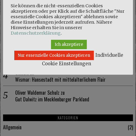
NEUESTE KOMMENTARE
Sie können die nicht-essenziellen Cookies
akzeptieren oder per Klick auf die Schaltfläche "Nur
Marie
zu
essenzielle Cookies akzeptieren" ablehnen sowie
Naturschutzgebiet Kösterbeck und eine kuriose Entdeckung
diese Einstellungen jederzeit aufrufen. Nähere
Hinweise erhalten Sie in unserer
Olaf Schmidt
zu
Datenschutzerklärung
.
Naturschutzgebiet Kösterbeck und eine kuriose Entdeckung
Ich akzeptiere
Marie
zu
Individuelle
Nur essenzielle Cookies akzeptieren
Wismar: Hansestadt mit mittelalterlichem Flair
Cookie Einstellungen
Claudia
zu
Wismar: Hansestadt mit mittelalterlichem Flair
Oliver Waldemar Schulz
zu
Gut Dalwitz im Mecklenburger Parkland
KATEGORIEN
Allgemein
2