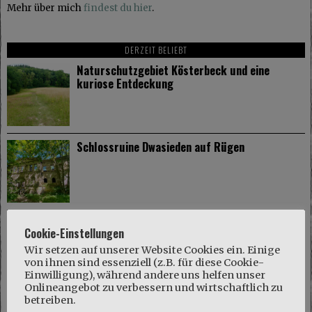
Mehr über mich
findest du hier
.
DERZEIT BELIEBT
Naturschutzgebiet Kösterbeck und eine
kuriose Entdeckung
Schlossruine Dwasieden auf Rügen
Gut Dalwitz im Mecklenburger Parkland
Cookie-Einstellungen
Wir setzen auf unserer Website Cookies ein. Einige
von ihnen sind essenziell (z.B. für diese Cookie-
Einwilligung), während andere uns helfen unser
Onlineangebot zu verbessern und wirtschaftlich zu
betreiben.