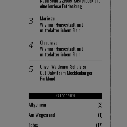
Naturschutzgebiet Kösterbeck und
eine kuriose Entdeckung
Marie
zu
Wismar: Hansestadt mit
mittelalterlichem Flair
Claudia
zu
Wismar: Hansestadt mit
mittelalterlichem Flair
Oliver Waldemar Schulz
zu
Gut Dalwitz im Mecklenburger
Parkland
KATEGORIEN
Allgemein
2
Am Wegesrand
1
Fotos
17