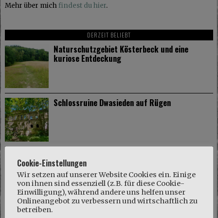
Mehr über mich
findest du hier
.
DERZEIT BELIEBT
Naturschutzgebiet Kösterbeck und eine
kuriose Entdeckung
Schlossruine Dwasieden auf Rügen
Gut Dalwitz im Mecklenburger Parkland
Cookie-Einstellungen
Wir setzen auf unserer Website Cookies ein. Einige
von ihnen sind essenziell (z.B. für diese Cookie-
Einwilligung), während andere uns helfen unser
Onlineangebot zu verbessern und wirtschaftlich zu
betreiben.