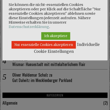
NEUESTE KOMMENTARE
Sie können die nicht-essenziellen Cookies
akzeptieren oder per Klick auf die Schaltfläche "Nur
Marie
zu
essenzielle Cookies akzeptieren" ablehnen sowie
Naturschutzgebiet Kösterbeck und eine kuriose Entdeckung
diese Einstellungen jederzeit aufrufen. Nähere
Hinweise erhalten Sie in unserer
Olaf Schmidt
zu
Datenschutzerklärung
.
Naturschutzgebiet Kösterbeck und eine kuriose Entdeckung
Ich akzeptiere
Marie
zu
Individuelle
Nur essenzielle Cookies akzeptieren
Wismar: Hansestadt mit mittelalterlichem Flair
Cookie Einstellungen
Claudia
zu
Wismar: Hansestadt mit mittelalterlichem Flair
Oliver Waldemar Schulz
zu
Gut Dalwitz im Mecklenburger Parkland
KATEGORIEN
Allgemein
2