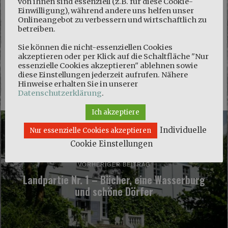
von ihnen sind essenziell (z.B. für diese Cookie-
Einwilligung), während andere uns helfen unser
Onlineangebot zu verbessern und wirtschaftlich zu
betreiben.
Sie können die nicht-essenziellen Cookies
Name, E-Mail-Adresse und Website in diesem Browser für
akzeptieren oder per Klick auf die Schaltfläche "Nur
meinen nächsten Kommentar speichern.
essenzielle Cookies akzeptieren" ablehnen sowie
diese Einstellungen jederzeit aufrufen. Nähere
Hinweise erhalten Sie in unserer
Datenschutzerklärung
.
Ich akzeptiere
Individuelle
Nur essenzielle Cookies akzeptieren
Cookie Einstellungen
VORHERIGER BEITRAG
Landpartie Nr. 1 – Bücher, eine Wasserburg
und schöne Dörfer