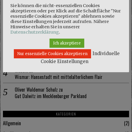
NEUESTE KOMMENTARE
Sie können die nicht-essenziellen Cookies
akzeptieren oder per Klick auf die Schaltfläche "Nur
Marie
zu
essenzielle Cookies akzeptieren" ablehnen sowie
Naturschutzgebiet Kösterbeck und eine kuriose Entdeckung
diese Einstellungen jederzeit aufrufen. Nähere
Hinweise erhalten Sie in unserer
Olaf Schmidt
zu
Datenschutzerklärung
.
Naturschutzgebiet Kösterbeck und eine kuriose Entdeckung
Ich akzeptiere
Marie
zu
Individuelle
Nur essenzielle Cookies akzeptieren
Wismar: Hansestadt mit mittelalterlichem Flair
Cookie Einstellungen
Claudia
zu
Wismar: Hansestadt mit mittelalterlichem Flair
Oliver Waldemar Schulz
zu
Gut Dalwitz im Mecklenburger Parkland
KATEGORIEN
Allgemein
2