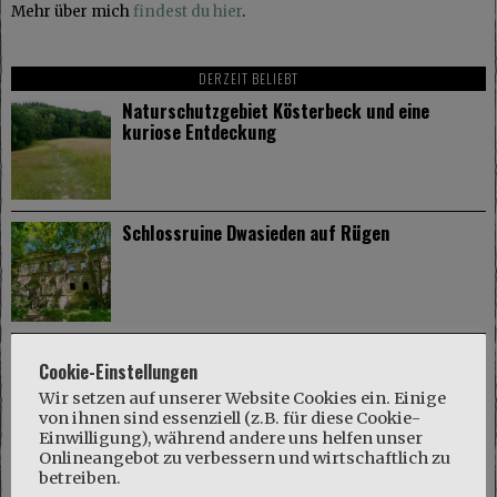
Mehr über mich
findest du hier
.
DERZEIT BELIEBT
Naturschutzgebiet Kösterbeck und eine
kuriose Entdeckung
Schlossruine Dwasieden auf Rügen
Gut Dalwitz im Mecklenburger Parkland
Cookie-Einstellungen
Wir setzen auf unserer Website Cookies ein. Einige
von ihnen sind essenziell (z.B. für diese Cookie-
Einwilligung), während andere uns helfen unser
Onlineangebot zu verbessern und wirtschaftlich zu
betreiben.