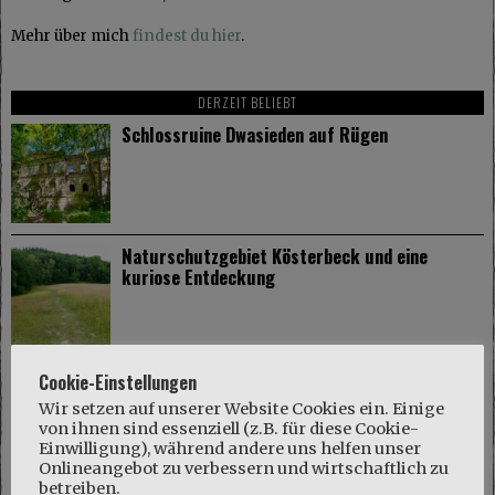
Mehr über mich
findest du hier
.
DERZEIT BELIEBT
Schlossruine Dwasieden auf Rügen
Naturschutzgebiet Kösterbeck und eine
kuriose Entdeckung
Gut Dalwitz im Mecklenburger Parkland
Cookie-Einstellungen
Wir setzen auf unserer Website Cookies ein. Einige
von ihnen sind essenziell (z.B. für diese Cookie-
Einwilligung), während andere uns helfen unser
Onlineangebot zu verbessern und wirtschaftlich zu
betreiben.