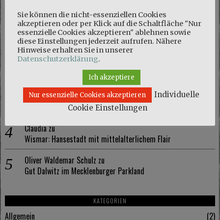
NEUESTE KOMMENTARE
Sie können die nicht-essenziellen Cookies
akzeptieren oder per Klick auf die Schaltfläche "Nur
Marie
zu
essenzielle Cookies akzeptieren" ablehnen sowie
diese Einstellungen jederzeit aufrufen. Nähere
Naturschutzgebiet Kösterbeck und eine kuriose Entdeckung
Hinweise erhalten Sie in unserer
Datenschutzerklärung
.
Olaf Schmidt
zu
Naturschutzgebiet Kösterbeck und eine kuriose Entdeckung
Ich akzeptiere
Individuelle
Marie
zu
Nur essenzielle Cookies akzeptieren
Wismar: Hansestadt mit mittelalterlichem Flair
Cookie Einstellungen
Claudia
zu
Wismar: Hansestadt mit mittelalterlichem Flair
Oliver Waldemar Schulz
zu
Gut Dalwitz im Mecklenburger Parkland
KATEGORIEN
Allgemein
2