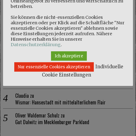
Onlineangebot zu verbessern und wirtschaftlich zu
betreiben.
Sie können die nicht-essenziellen Cookies
akzeptieren oder per Klick auf die Schaltfläche "Nur
NEUESTE KOMMENTARE
essenzielle Cookies akzeptieren" ablehnen sowie
diese Einstellungen jederzeit aufrufen. Nähere
Marie
zu
Hinweise erhalten Sie in unserer
Naturschutzgebiet Kösterbeck und eine kuriose Entdeckung
Datenschutzerklärung
.
Olaf Schmidt
zu
Ich akzeptiere
Naturschutzgebiet Kösterbeck und eine kuriose Entdeckung
Individuelle
Nur essenzielle Cookies akzeptieren
Cookie Einstellungen
Marie
zu
Wismar: Hansestadt mit mittelalterlichem Flair
Claudia
zu
Wismar: Hansestadt mit mittelalterlichem Flair
Oliver Waldemar Schulz
zu
Gut Dalwitz im Mecklenburger Parkland