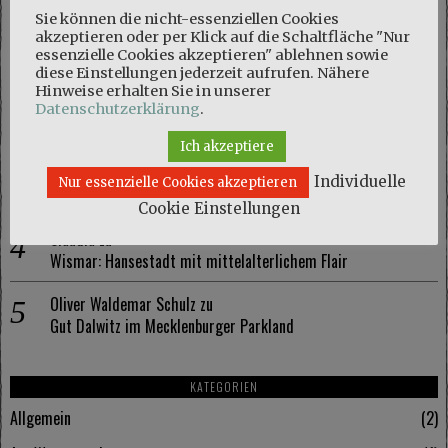
NEUESTE KOMMENTARE
Sie können die nicht-essenziellen Cookies
akzeptieren oder per Klick auf die Schaltfläche "Nur
Marie
zu
essenzielle Cookies akzeptieren" ablehnen sowie
Naturschutzgebiet Kösterbeck und eine kuriose Entdeckung
diese Einstellungen jederzeit aufrufen. Nähere
Hinweise erhalten Sie in unserer
Olaf Schmidt
zu
Datenschutzerklärung
.
Naturschutzgebiet Kösterbeck und eine kuriose Entdeckung
Ich akzeptiere
Marie
zu
Individuelle
Nur essenzielle Cookies akzeptieren
Wismar: Hansestadt mit mittelalterlichem Flair
Cookie Einstellungen
Claudia
zu
Wismar: Hansestadt mit mittelalterlichem Flair
Oliver Waldemar Schulz
zu
Gut Dalwitz im Mecklenburger Parkland
KATEGORIEN
Allgemein
2