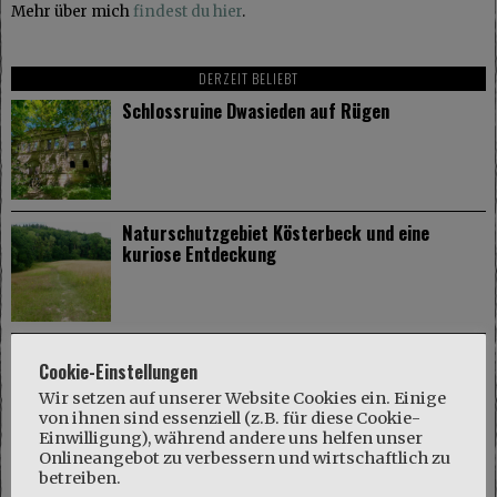
Mehr über mich
findest du hier
.
DERZEIT BELIEBT
Schlossruine Dwasieden auf Rügen
Naturschutzgebiet Kösterbeck und eine
kuriose Entdeckung
Wismar: Hansestadt mit mittelalterlichem
Cookie-Einstellungen
Flair
Wir setzen auf unserer Website Cookies ein. Einige
von ihnen sind essenziell (z.B. für diese Cookie-
Einwilligung), während andere uns helfen unser
Onlineangebot zu verbessern und wirtschaftlich zu
betreiben.