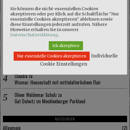
NEUESTE KOMMENTARE
Sie können die nicht-essenziellen Cookies
akzeptieren oder per Klick auf die Schaltfläche "Nur
Marie
zu
essenzielle Cookies akzeptieren" ablehnen sowie
diese Einstellungen jederzeit aufrufen. Nähere
Naturschutzgebiet Kösterbeck und eine kuriose Entdeckung
Hinweise erhalten Sie in unserer
Datenschutzerklärung
.
Olaf Schmidt
zu
Naturschutzgebiet Kösterbeck und eine kuriose Entdeckung
Ich akzeptiere
Individuelle
Nur essenzielle Cookies akzeptieren
Marie
zu
Wismar: Hansestadt mit mittelalterlichem Flair
Cookie Einstellungen
Claudia
zu
Wismar: Hansestadt mit mittelalterlichem Flair
Oliver Waldemar Schulz
zu
Gut Dalwitz im Mecklenburger Parkland
KATEGORIEN
Allgemein
2