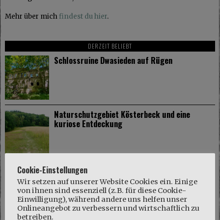
Mehr über mich
findest du hier
.
DERZEIT BELIEBT
Schlossruine Dwasieden auf Rügen
Naturschutzgebiet Kösterbeck und eine
kuriose Entdeckung
Wismar: Hansestadt mit mittelalterlichem
Cookie-Einstellungen
Flair
Wir setzen auf unserer Website Cookies ein. Einige
von ihnen sind essenziell (z.B. für diese Cookie-
Einwilligung), während andere uns helfen unser
Onlineangebot zu verbessern und wirtschaftlich zu
betreiben.