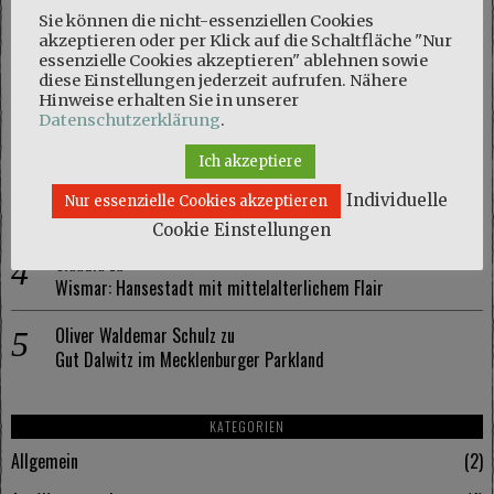
NEUESTE KOMMENTARE
Sie können die nicht-essenziellen Cookies
akzeptieren oder per Klick auf die Schaltfläche "Nur
Marie
zu
essenzielle Cookies akzeptieren" ablehnen sowie
Naturschutzgebiet Kösterbeck und eine kuriose Entdeckung
diese Einstellungen jederzeit aufrufen. Nähere
Hinweise erhalten Sie in unserer
Olaf Schmidt
zu
Datenschutzerklärung
.
Naturschutzgebiet Kösterbeck und eine kuriose Entdeckung
Ich akzeptiere
Marie
zu
Individuelle
Nur essenzielle Cookies akzeptieren
Wismar: Hansestadt mit mittelalterlichem Flair
Cookie Einstellungen
Claudia
zu
Wismar: Hansestadt mit mittelalterlichem Flair
Oliver Waldemar Schulz
zu
Gut Dalwitz im Mecklenburger Parkland
KATEGORIEN
Allgemein
2