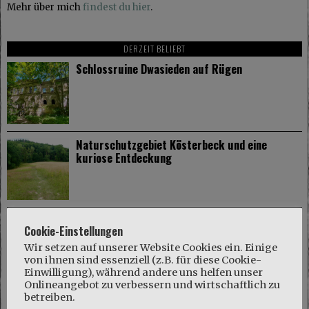
Mehr über mich
findest du hier
.
DERZEIT BELIEBT
Schlossruine Dwasieden auf Rügen
Naturschutzgebiet Kösterbeck und eine
kuriose Entdeckung
Gut Dalwitz im Mecklenburger Parkland
Cookie-Einstellungen
Wir setzen auf unserer Website Cookies ein. Einige
von ihnen sind essenziell (z.B. für diese Cookie-
Einwilligung), während andere uns helfen unser
Onlineangebot zu verbessern und wirtschaftlich zu
betreiben.