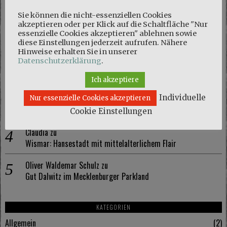
NEUESTE KOMMENTARE
Sie können die nicht-essenziellen Cookies
akzeptieren oder per Klick auf die Schaltfläche "Nur
Marie
zu
essenzielle Cookies akzeptieren" ablehnen sowie
diese Einstellungen jederzeit aufrufen. Nähere
Naturschutzgebiet Kösterbeck und eine kuriose Entdeckung
Hinweise erhalten Sie in unserer
Datenschutzerklärung
.
Olaf Schmidt
zu
Naturschutzgebiet Kösterbeck und eine kuriose Entdeckung
Ich akzeptiere
Individuelle
Marie
zu
Nur essenzielle Cookies akzeptieren
Wismar: Hansestadt mit mittelalterlichem Flair
Cookie Einstellungen
Claudia
zu
Wismar: Hansestadt mit mittelalterlichem Flair
Oliver Waldemar Schulz
zu
Gut Dalwitz im Mecklenburger Parkland
KATEGORIEN
Allgemein
2