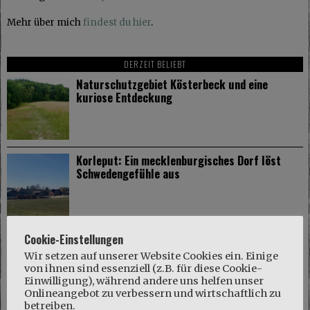
Mehr über mich
findest du hier
.
DERZEIT BELIEBT
Naturschutzgebiet Kösterbeck und eine
kuriose Entdeckung
Korleput: Ein mecklenburgisches Dorf löst
Schwedengefühle aus
Gut Dalwitz im Mecklenburger Parkland
Cookie-Einstellungen
Wir setzen auf unserer Website Cookies ein. Einige
von ihnen sind essenziell (z.B. für diese Cookie-
Einwilligung), während andere uns helfen unser
Onlineangebot zu verbessern und wirtschaftlich zu
betreiben.