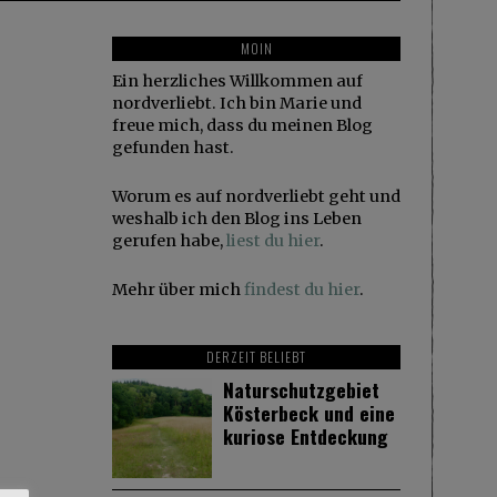
MOIN
Ein herzliches Willkommen auf
nordverliebt. Ich bin Marie und
freue mich, dass du meinen Blog
gefunden hast.
Worum es auf nordverliebt geht und
weshalb ich den Blog ins Leben
gerufen habe,
liest du hier
.
Mehr über mich
findest du hier
.
DERZEIT BELIEBT
Naturschutzgebiet
Kösterbeck und eine
kuriose Entdeckung