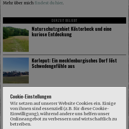
Mehr über mich
findest du hier
.
DERZEIT BELIEBT
Naturschutzgebiet Kösterbeck und eine
kuriose Entdeckung
Korleput: Ein mecklenburgisches Dorf löst
Schwedengefühle aus
Gut Dalwitz im Mecklenburger Parkland
Cookie-Einstellungen
Wir setzen auf unserer Website Cookies ein. Einige
von ihnen sind essenziell (z.B. für diese Cookie-
Einwilligung), während andere uns helfen unser
Onlineangebot zu verbessern und wirtschaftlich zu
betreiben.