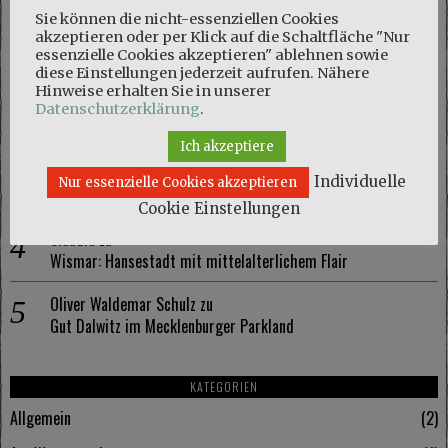
NEUESTE KOMMENTARE
Sie können die nicht-essenziellen Cookies
akzeptieren oder per Klick auf die Schaltfläche "Nur
Marie
zu
essenzielle Cookies akzeptieren" ablehnen sowie
Naturschutzgebiet Kösterbeck und eine kuriose Entdeckung
diese Einstellungen jederzeit aufrufen. Nähere
Hinweise erhalten Sie in unserer
Olaf Schmidt
zu
Datenschutzerklärung
.
Naturschutzgebiet Kösterbeck und eine kuriose Entdeckung
Ich akzeptiere
Marie
zu
Individuelle
Nur essenzielle Cookies akzeptieren
Wismar: Hansestadt mit mittelalterlichem Flair
Cookie Einstellungen
Claudia
zu
Wismar: Hansestadt mit mittelalterlichem Flair
Oliver Waldemar Schulz
zu
Gut Dalwitz im Mecklenburger Parkland
KATEGORIEN
Allgemein
2