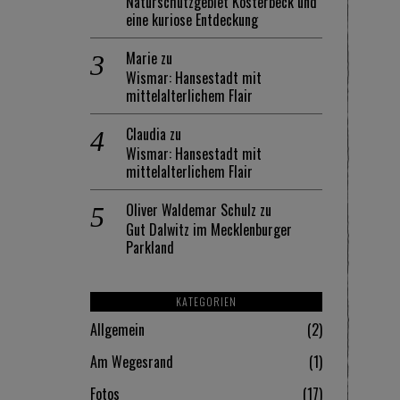
Naturschutzgebiet Kösterbeck und
eine kuriose Entdeckung
Marie
zu
Wismar: Hansestadt mit
mittelalterlichem Flair
Claudia
zu
Wismar: Hansestadt mit
mittelalterlichem Flair
Oliver Waldemar Schulz
zu
Gut Dalwitz im Mecklenburger
Parkland
KATEGORIEN
Allgemein
2
Am Wegesrand
1
Fotos
17