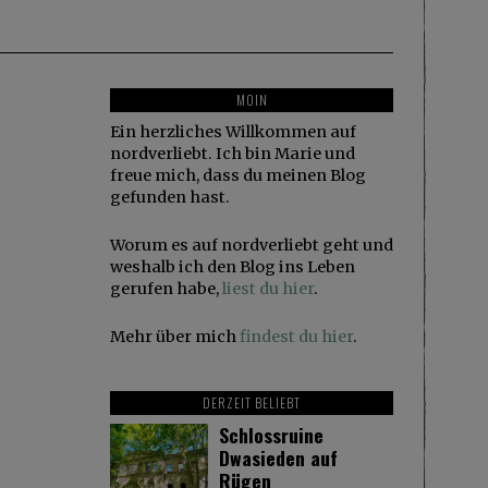
MOIN
Ein herzliches Willkommen auf
nordverliebt. Ich bin Marie und
freue mich, dass du meinen Blog
gefunden hast.
Worum es auf nordverliebt geht und
weshalb ich den Blog ins Leben
gerufen habe,
liest du hier
.
Mehr über mich
findest du hier
.
DERZEIT BELIEBT
Schlossruine
Dwasieden auf
Rügen