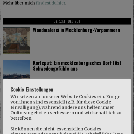
Mehr über mich
findest du hier
.
DERZEIT BELIEBT
Wandmalerei in Mecklenburg-Vorpommern
Korleput: Ein mecklenburgisches Dorf löst
Schwedengefühle aus
Cookie-Einstellungen
Maskenpflicht auch für Möpse?
Wir setzen auf unserer Website Cookies ein. Einige
von ihnen sind essenziell (z.B. für diese Cookie-
Einwilligung), während andere uns helfen unser
Onlineangebot zu verbessern und wirtschaftlich zu
NEUESTE KOMMENTARE
betreiben.
Marie
zu
Sie können die nicht-essenziellen Cookies
Naturschutzgebiet Kösterbeck und eine kuriose Entdeckung