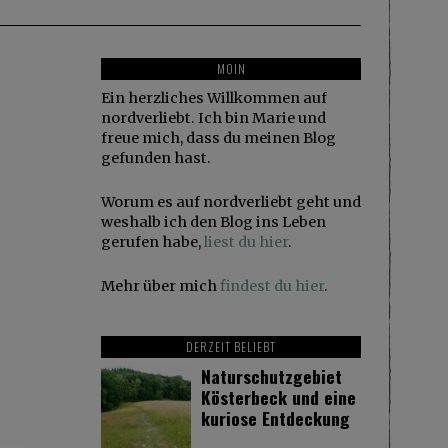
MOIN
Ein herzliches Willkommen auf
nordverliebt. Ich bin Marie und
freue mich, dass du meinen Blog
gefunden hast.
Worum es auf nordverliebt geht und
weshalb ich den Blog ins Leben
gerufen habe,
liest du hier
.
Mehr über mich
findest du hier
.
DERZEIT BELIEBT
Naturschutzgebiet
Kösterbeck und eine
kuriose Entdeckung