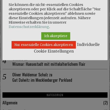
NEUESTE KOMMENTARE
Sie können die nicht-essenziellen Cookies
akzeptieren oder per Klick auf die Schaltfläche "Nur
Marie
zu
essenzielle Cookies akzeptieren" ablehnen sowie
Naturschutzgebiet Kösterbeck und eine kuriose Entdeckung
diese Einstellungen jederzeit aufrufen. Nähere
Hinweise erhalten Sie in unserer
Olaf Schmidt
zu
Datenschutzerklärung
.
Naturschutzgebiet Kösterbeck und eine kuriose Entdeckung
Ich akzeptiere
Marie
zu
Individuelle
Nur essenzielle Cookies akzeptieren
Wismar: Hansestadt mit mittelalterlichem Flair
Cookie Einstellungen
Claudia
zu
Wismar: Hansestadt mit mittelalterlichem Flair
Oliver Waldemar Schulz
zu
Gut Dalwitz im Mecklenburger Parkland
KATEGORIEN
Allgemein
2