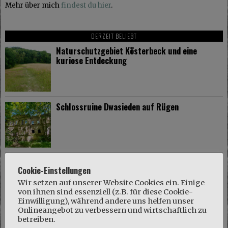
Mehr über mich
findest du hier
.
DERZEIT BELIEBT
Naturschutzgebiet Kösterbeck und eine
kuriose Entdeckung
Schlossruine Dwasieden auf Rügen
Gut Dalwitz im Mecklenburger Parkland
Cookie-Einstellungen
Wir setzen auf unserer Website Cookies ein. Einige
von ihnen sind essenziell (z.B. für diese Cookie-
Einwilligung), während andere uns helfen unser
Onlineangebot zu verbessern und wirtschaftlich zu
betreiben.