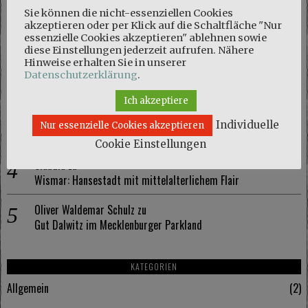
NEUESTE KOMMENTARE
Sie können die nicht-essenziellen Cookies
akzeptieren oder per Klick auf die Schaltfläche "Nur
Marie
zu
essenzielle Cookies akzeptieren" ablehnen sowie
Naturschutzgebiet Kösterbeck und eine kuriose Entdeckung
diese Einstellungen jederzeit aufrufen. Nähere
Hinweise erhalten Sie in unserer
Olaf Schmidt
zu
Datenschutzerklärung
.
Naturschutzgebiet Kösterbeck und eine kuriose Entdeckung
Ich akzeptiere
Marie
zu
Individuelle
Nur essenzielle Cookies akzeptieren
Wismar: Hansestadt mit mittelalterlichem Flair
Cookie Einstellungen
Claudia
zu
Wismar: Hansestadt mit mittelalterlichem Flair
Oliver Waldemar Schulz
zu
Gut Dalwitz im Mecklenburger Parkland
KATEGORIEN
Allgemein
2