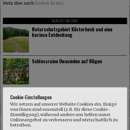
Mehr über mich
findest du hier
.
DERZEIT BELIEBT
Naturschutzgebiet Kösterbeck und eine
kuriose Entdeckung
Schlossruine Dwasieden auf Rügen
Korleput: Ein mecklenburgisches Dorf löst
Cookie-Einstellungen
Schwedengefühle aus
Wir setzen auf unserer Website Cookies ein. Einige
von ihnen sind essenziell (z.B. für diese Cookie-
Einwilligung), während andere uns helfen unser
Onlineangebot zu verbessern und wirtschaftlich zu
betreiben.