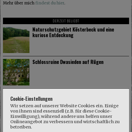
Mehr über mich
findest du hier
.
DERZEIT BELIEBT
Naturschutzgebiet Kösterbeck und eine
kuriose Entdeckung
Schlossruine Dwasieden auf Rügen
Wismar: Hansestadt mit mittelalterlichem
Cookie-Einstellungen
Flair
Wir setzen auf unserer Website Cookies ein. Einige
von ihnen sind essenziell (z.B. für diese Cookie-
Einwilligung), während andere uns helfen unser
Onlineangebot zu verbessern und wirtschaftlich zu
betreiben.