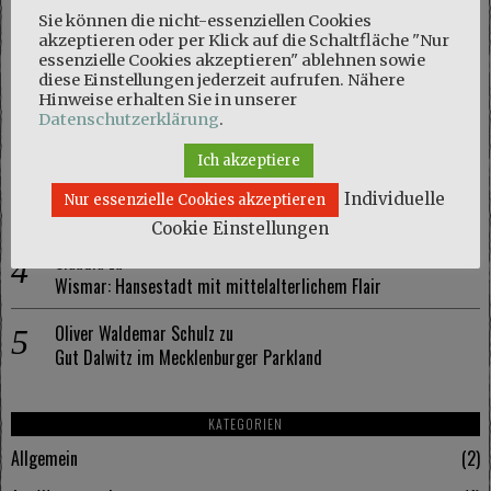
NEUESTE KOMMENTARE
Sie können die nicht-essenziellen Cookies
akzeptieren oder per Klick auf die Schaltfläche "Nur
Marie
zu
essenzielle Cookies akzeptieren" ablehnen sowie
Naturschutzgebiet Kösterbeck und eine kuriose Entdeckung
diese Einstellungen jederzeit aufrufen. Nähere
Hinweise erhalten Sie in unserer
Olaf Schmidt
zu
Datenschutzerklärung
.
Naturschutzgebiet Kösterbeck und eine kuriose Entdeckung
Ich akzeptiere
Marie
zu
Individuelle
Nur essenzielle Cookies akzeptieren
Wismar: Hansestadt mit mittelalterlichem Flair
Cookie Einstellungen
Claudia
zu
Wismar: Hansestadt mit mittelalterlichem Flair
Oliver Waldemar Schulz
zu
Gut Dalwitz im Mecklenburger Parkland
KATEGORIEN
Allgemein
2