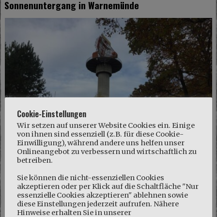
Sonnenuntergang in Warnemünde
Cookie-Einstellungen
Wir setzen auf unserer Website Cookies ein. Einige
von ihnen sind essenziell (z.B. für diese Cookie-
WANDERLUST
Einwilligung), während andere uns helfen unser
Onlineangebot zu verbessern und wirtschaftlich zu
Wie kommt man auf den Schmooksberg?
betreiben.
Ein gemütliche Wanderung hinauf auf den rundum
Sie können die nicht-essenziellen Cookies
bewaldeten Schmooksberg mit Blick auf die
akzeptieren oder per Klick auf die Schaltfläche "Nur
Radaranlage der Deutschen Flugsicherung.
essenzielle Cookies akzeptieren" ablehnen sowie
diese Einstellungen jederzeit aufrufen. Nähere
Hinweise erhalten Sie in unserer