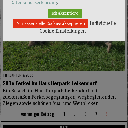
Datenschutzerklärung
.
Ich akzeptiere
Individuelle
Nur essenzielle Cookies akzeptieren
Cookie Einstellungen
TIERGÄRTEN & ZOOS
Süße Ferkel im Haustierpark Lelkendorf
Ein Besuch im Haustierpark Lelkendorf mit
zuckersüßen Ferkelbegegnungen, wegbegleitenden
Ziegen sowie schönen Aus- und Weitblicken.
vorheriger Beitrag
1
…
6
7
8
ÜBER